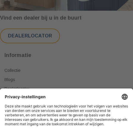
Vind een dealer bij u in de buurt
DEALERLOCATOR
Informatie
Collectie
Blogs
Dealerlocator
Dealer worden
Meest gestelde vragen
Tips & Tricks