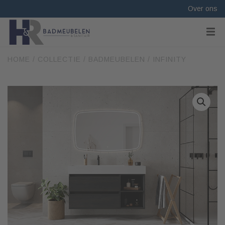
Over ons
HOME
/
COLLECTIE
/
BADMEUBELEN
/ INFINITY