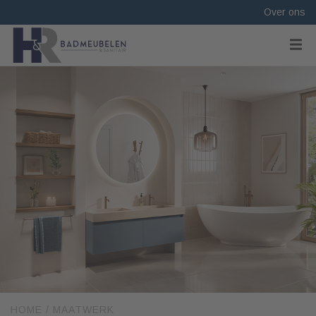
Over ons
HOME
/
MAATWERK