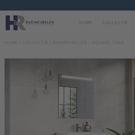
HOME
COLLECTIE
HOME
/
COLLECTIE
/
BADMEUBELEN
/ SQUARE TIGA