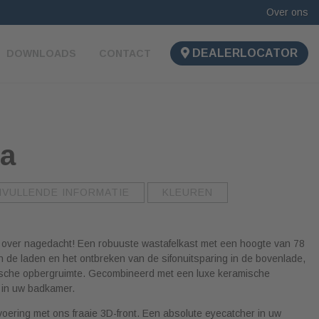
Over ons
DEALERLOCATOR
DOWNLOADS
CONTACT
ga
NVULLENDE INFORMATIE
KLEUREN
 over nagedacht! Een robuuste wastafelkast met een hoogte van 78
 de laden en het ontbreken van de sifonuitsparing in de bovenlade,
tische opbergruimte. Gecombineerd met een luxe keramische
i in uw badkamer.
voering met ons fraaie 3D-front. Een absolute eyecatcher in uw