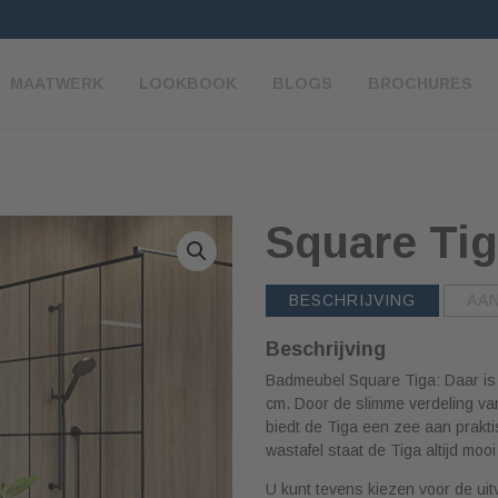
MAATWERK
LOOKBOOK
BLOGS
BROCHURES
Square Ti
BESCHRIJVING
AA
Beschrijving
Badmeubel Square Tiga: Daar is
cm. Door de slimme verdeling van
biedt de Tiga een zee aan prak
wastafel staat de Tiga altijd moo
U kunt tevens kiezen voor de uit