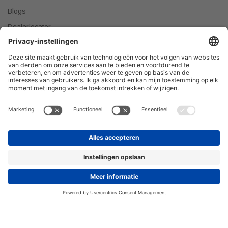
Blogs
Dealerlocator
Dealer worden
Meest gestelde vragen
Tips & Tricks
Onze producten verkopen?
DEALER WORDEN
Privacyverklaring
© 2026 H&R Badmeubelen & Sanitair © Alle rechten
voorbehouden.