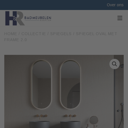
Over ons
HOME
/
COLLECTIE
/
SPIEGELS
/ SPIEGEL OVAL MET
FRAME 2.0