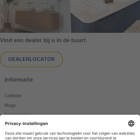
Vind een dealer bij u in de buurt
DEALERLOCATOR
Informatie
Collectie
Blogs
Dealerlocator
Dealer worden
Meest gestelde vragen