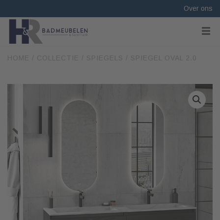
Over ons
HOME
/
COLLECTIE
/
SPIEGELS
/ SPIEGEL OVAL 2.0