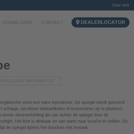
Over ons
DEALERLOCATOR
DOWNLOADS
CONTACT
be
NVULLENDE INFORMATIE
n organische vorm een ware eyecatcher. De spiegel wordt geleverd
schapje, om kleine toiletartikelen of accessoires op te plaatsen.
n mooie sfeerverlichting die van achter de spiegel door de
chijnt. Het licht is dimbaar en van warm naar koud in te stellen. De
at de spiegel tijdens het douchen niet beslaat.