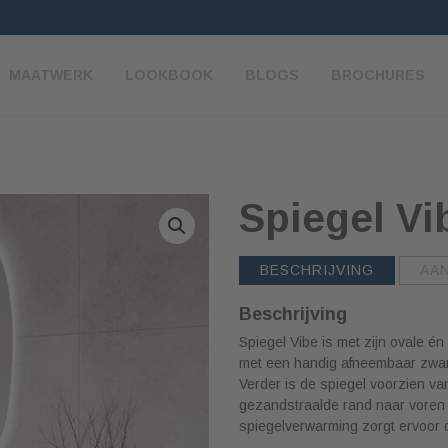
MAATWERK
LOOKBOOK
BLOGS
BROCHURES
Spiegel Vi
BESCHRIJVING
AA
Beschrijving
Spiegel Vibe is met zijn ovale é
met een handig afneembaar zwart 
Verder is de spiegel voorzien va
gezandstraalde rand naar voren s
spiegelverwarming zorgt ervoor d