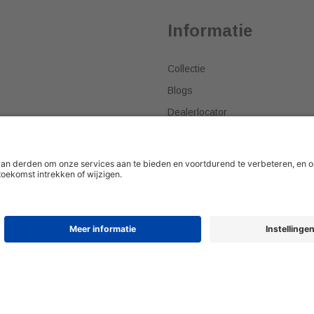
Informatie
Collectie
Blogs
Dealerlocator
Dealer worden
Meest gestelde vragen
Tips & Tricks
© 2026 H&R Badmeubelen & Sani