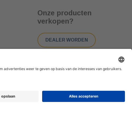
Onze producten
verkopen?
DEALER WORDEN
tair © Alle rechten voorbehouden.