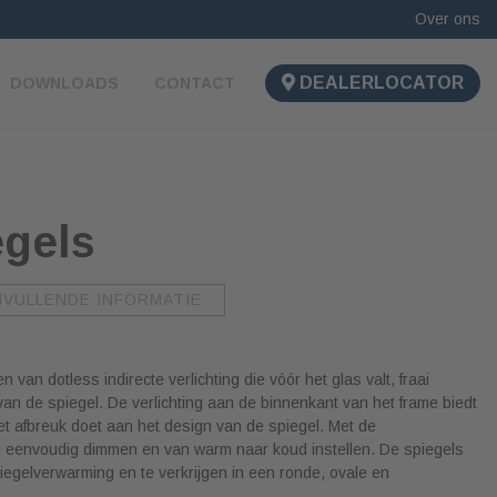
Over ons
DEALERLOCATOR
DOWNLOADS
CONTACT
egels
NVULLENDE INFORMATIE
van dotless indirecte verlichting die vóór het glas valt, fraai
an de spiegel. De verlichting aan de binnenkant van het frame biedt
het afbreuk doet aan het design van de spiegel. Met de
l eenvoudig dimmen en van warm naar koud instellen. De spiegels
iegelverwarming en te verkrijgen in een ronde, ovale en