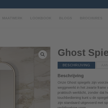
MAATWERK
LOOKBOOK
BLOGS
BROCHURES
Ghost Spi
BESCHRIJVING
AA
Beschrijving
Onze Ghost spiegels zijn voorzien 
weggewerkt in het zwarte frame v
praktisch werklicht, zonder dat 
touchbediening kunt u de spiege
zijn standaard uitgevoerd met sp
rechthoekige vorm.