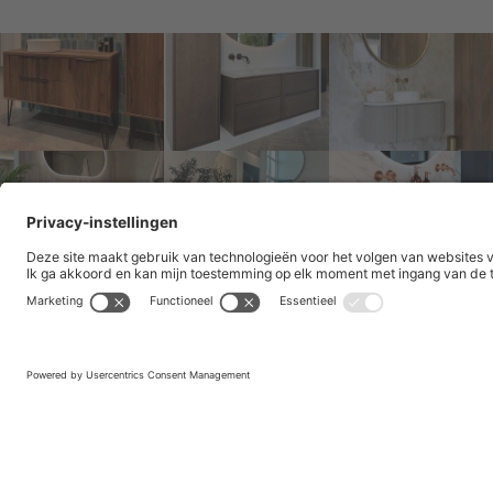
Vind een dealer bij u in de buurt
DEALERLOCATOR
Privacyverklaring