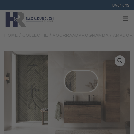
Over ons
HOME
/
COLLECTIE
/
VOORRAADPROGRAMMA
/ AMADOR