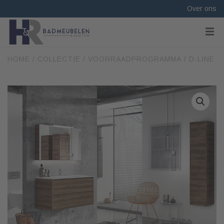
Over ons
HOME
/
COLLECTIE
/
VOORRAADPROGRAMMA
/ D-LINE