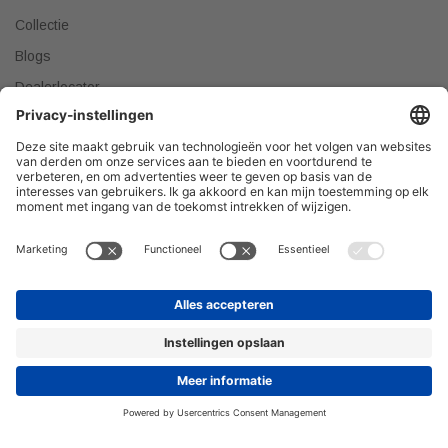
Collectie
Blogs
Dealerlocator
Dealer worden
Meest gestelde vragen
Tips & Tricks
Onze producten verkopen?
DEALER WORDEN
Privacyverklaring
© 2026 H&R Badmeubelen & Sanitair © Alle rechten