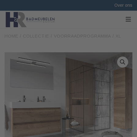
Over ons
HOME
/
COLLECTIE
/
VOORRAADPROGRAMMA
/ XL