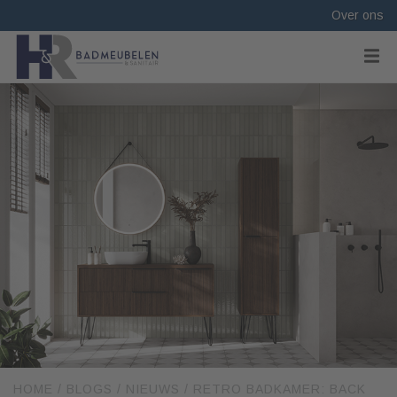
Over ons
HOME
/
BLOGS
/
NIEUWS
/
RETRO BADKAMER: BACK