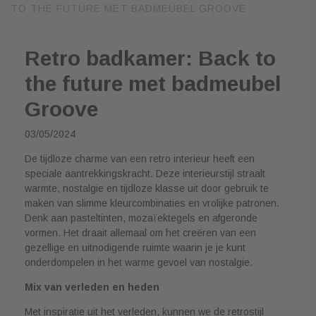
TO THE FUTURE MET BADMEUBEL GROOVE
Retro badkamer: Back to
the future met badmeubel
Groove
03/05/2024
De tijdloze charme van een retro interieur heeft een
speciale aantrekkingskracht. Deze interieurstijl straalt
warmte, nostalgie en tijdloze klasse uit door gebruik te
maken van slimme kleurcombinaties en vrolijke patronen.
Denk aan pasteltinten, mozaïektegels en afgeronde
vormen. Het draait allemaal om het creëren van een
gezellige en uitnodigende ruimte waarin je je kunt
onderdompelen in het warme gevoel van nostalgie.
Mix van verleden en heden
Met inspiratie uit het verleden, kunnen we de retrostijl