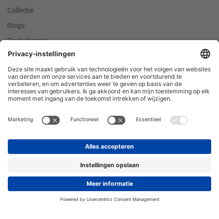
Collectie
Blogs
Dealerlocator
Dealer worden
Meest gestelde vragen
Tips & Tricks
Onze producten verkopen?
DEALER WORDEN
Privacyverklaring
© 2026 H&R Badmeubelen & Sanitair © Alle rechten