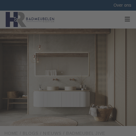
Over ons
HOME
/
BLOGS
/
NIEUWS
/
BADMEUBEL JIVE