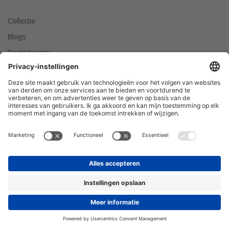
Collectie
Blogs
Dealerlocator
Dealer worden
Meest gestelde vragen
Tips & Tricks
Onze producten verkopen?
DEALER WORDEN
Privacyverklaring