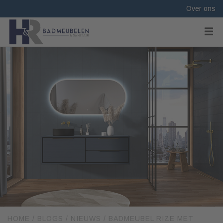
Over ons
HOME
/
BLOGS
/
NIEUWS
/
BADMEUBEL RIZE MET