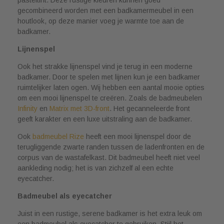
gecombineerd worden met een badkamermeubel in een
houtlook, op deze manier voeg je warmte toe aan de
badkamer.
Lijnenspel
Ook het strakke lijnenspel vind je terug in een moderne
badkamer. Door te spelen met lijnen kun je een badkamer
ruimtelijker laten ogen. Wij hebben een aantal mooie opties
om een mooi lijnenspel te creëren. Zoals de badmeubelen
Infinity
en
Matrix met 3D-front
. Het gecanneleerde front
geeft karakter en een luxe uitstraling aan de badkamer.
Ook
badmeubel Rize
heeft een mooi lijnenspel door de
terugliggende zwarte randen tussen de ladenfronten en de
corpus van de wastafelkast. Dit badmeubel heeft niet veel
aankleding nodig; het is van zichzelf al een echte
eyecatcher.
Badmeubel als eyecatcher
Juist in een rustige, serene badkamer is het extra leuk om
een badmeubel als eyecatcher te gebruiken. Stijl het