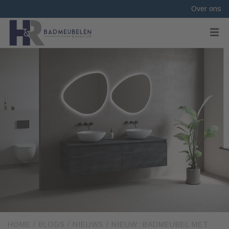
Over ons
HOME
/
BLOGS
/
NIEUWS
/
NIEUW: BADMEUBEL MET