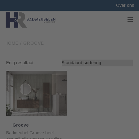
Over ons
HOME
/
GROOVE
Enig resultaat
Groove
Badmeubel Groove heeft