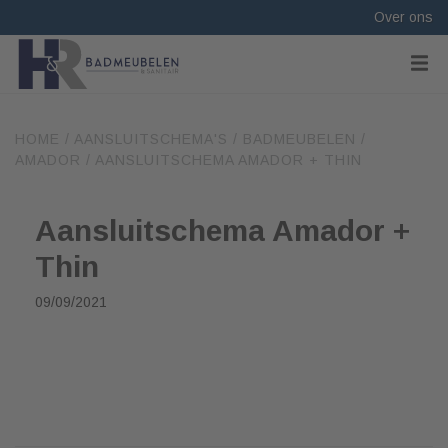
Over ons
HOME
/
AANSLUITSCHEMA'S
/
BADMEUBELEN
/
AMADOR
/
AANSLUITSCHEMA AMADOR + THIN
Aansluitschema Amador +
Thin
09/09/2021