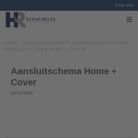
Over ons
HOME
/
AANSLUITSCHEMA'S
/
BADMEUBELEN
/
HOME
/
AANSLUITSCHEMA HOME + COVER
Aansluitschema Home +
Cover
03/12/2025