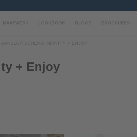
MAATWERK
LOOKBOOK
BLOGS
BROCHURES
/
AANSLUITSCHEMA INFINITY + ENJOY
ty + Enjoy