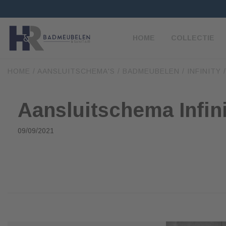
HOME
COLLECTIE
HOME
/
AANSLUITSCHEMA'S
/
BADMEUBELEN
/
INFINITY
Aansluitschema Infini
09/09/2021