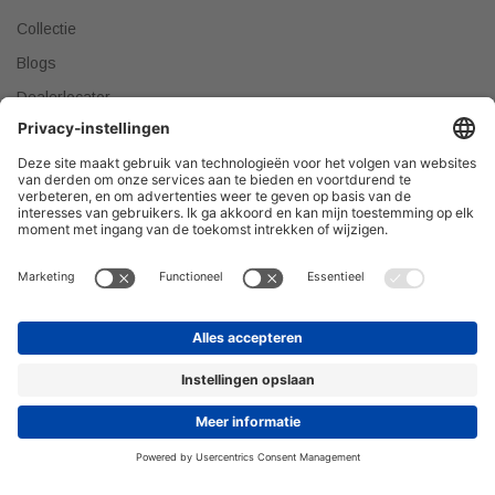
Collectie
Blogs
Dealerlocator
Dealer worden
Meest gestelde vragen
Tips & Tricks
Onze producten verkopen?
DEALER WORDEN
Privacyverklaring
© 2026 H&R Badmeubelen & Sanitair © Alle rechten