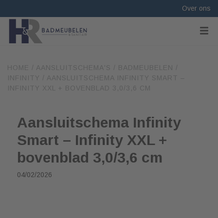
Over ons
HOME
/
AANSLUITSCHEMA'S
/
BADMEUBELEN
/
INFINITY
/
AANSLUITSCHEMA INFINITY SMART –
INFINITY XXL + BOVENBLAD 3,0/3,6 CM
Aansluitschema Infinity
Smart – Infinity XXL +
bovenblad 3,0/3,6 cm
04/02/2026