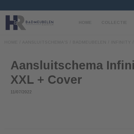
HOME
COLLECTIE
HOME
/
AANSLUITSCHEMA'S
/
BADMEUBELEN
/
INFINITY
Aansluitschema Infini
XXL + Cover
11/07/2022