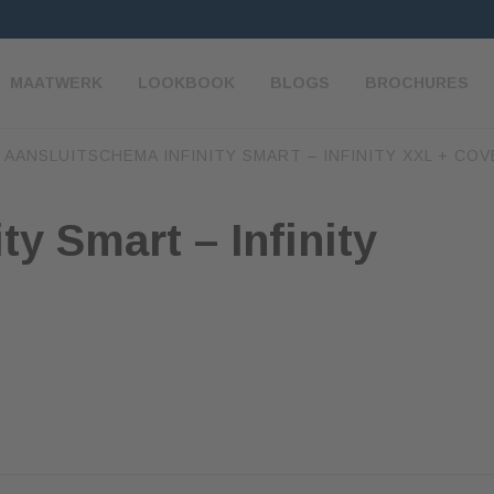
MAATWERK
LOOKBOOK
BLOGS
BROCHURES
/
AANSLUITSCHEMA INFINITY SMART – INFINITY XXL + CO
ty Smart – Infinity