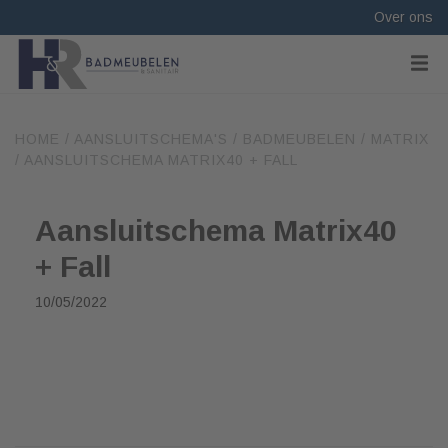
Over ons
HOME
/
AANSLUITSCHEMA'S
/
BADMEUBELEN
/
MATRIX
/
AANSLUITSCHEMA MATRIX40 + FALL
Aansluitschema Matrix40
+ Fall
10/05/2022