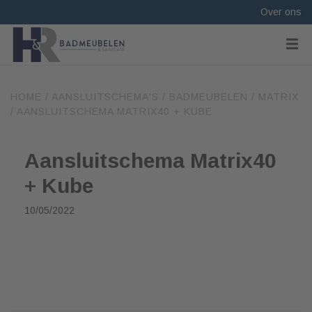
Over ons
HOME
/
AANSLUITSCHEMA'S
/
BADMEUBELEN
/
MATRIX
/
AANSLUITSCHEMA MATRIX40 + KUBE
Aansluitschema Matrix40
+ Kube
10/05/2022