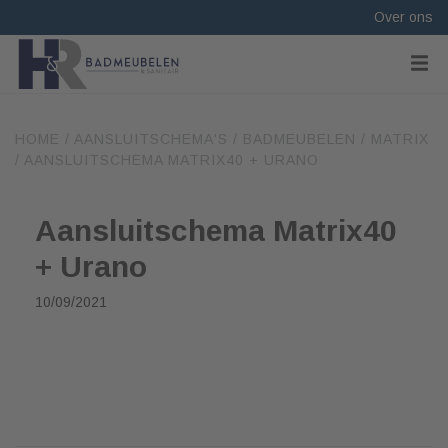
Over ons
HOME
/
AANSLUITSCHEMA'S
/
BADMEUBELEN
/
MATRIX
/
AANSLUITSCHEMA MATRIX40 + URANO
Aansluitschema Matrix40
+ Urano
10/09/2021