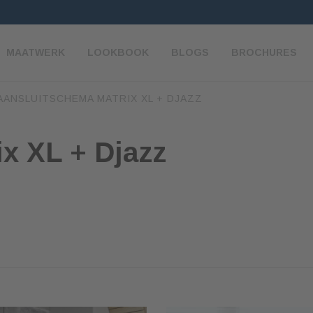
MAATWERK
LOOKBOOK
BLOGS
BROCHURES
AANSLUITSCHEMA MATRIX XL + DJAZZ
x XL + Djazz