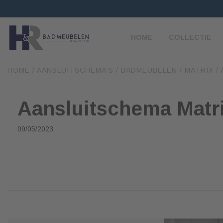
HOME
COLLECTIE
HOME
/
AANSLUITSCHEMA'S
/
BADMEUBELEN
/
MATRIX
/
Aansluitschema Matri
09/05/2023