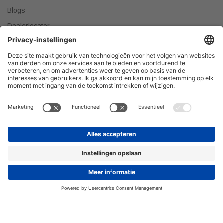
Blogs
Dealerlocator
Dealer worden
Meest gestelde vragen
Tips & Tricks
Onze producten verkopen?
DEALER WORDEN
Privacyverklaring
© 2026 H&R Badmeubelen & Sanitair © Alle rechten
voorbehouden.