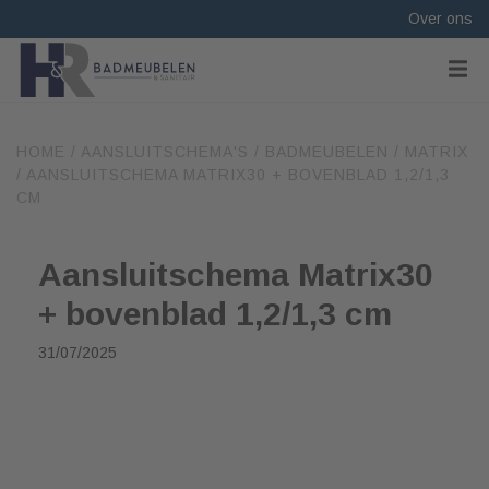
Over ons
HOME
/
AANSLUITSCHEMA'S
/
BADMEUBELEN
/
MATRIX
/
AANSLUITSCHEMA MATRIX30 + BOVENBLAD 1,2/1,3
CM
Aansluitschema Matrix30
+ bovenblad 1,2/1,3 cm
31/07/2025