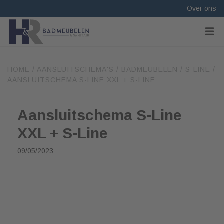
Over ons
HOME
/
AANSLUITSCHEMA'S
/
BADMEUBELEN
/
S-LINE
/
AANSLUITSCHEMA S-LINE XXL + S-LINE
Aansluitschema S-Line
XXL + S-Line
09/05/2023