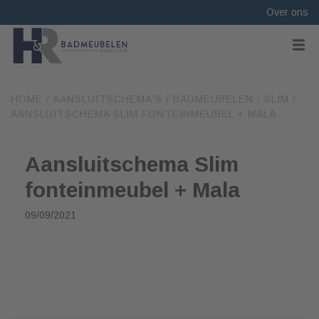
Over ons
HOME
/
AANSLUITSCHEMA'S
/
BADMEUBELEN
/
SLIM
/
AANSLUITSCHEMA SLIM FONTEINMEUBEL + MALA
Aansluitschema Slim
fonteinmeubel + Mala
09/09/2021