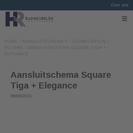
Over ons
HOME
/
AANSLUITSCHEMA'S
/
BADMEUBELEN
/
SQUARE
/
AANSLUITSCHEMA SQUARE TIGA +
ELEGANCE
Aansluitschema Square
Tiga + Elegance
09/09/2021