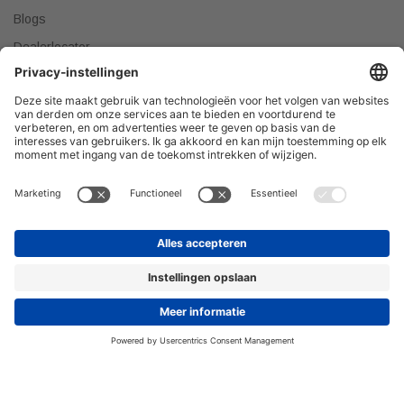
Blogs
Dealerlocator
Dealer worden
Meest gestelde vragen
Tips & Tricks
Onze producten verkopen?
DEALER WORDEN
Privacyverklaring
© 2026 H&R Badmeubelen & Sanitair © Alle rechten
voorbehouden.