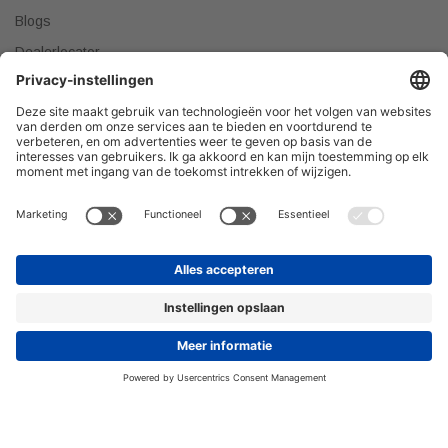
Blogs
Dealerlocator
Dealer worden
Meest gestelde vragen
Tips & Tricks
Onze producten verkopen?
DEALER WORDEN
Privacyverklaring
© 2026 H&R Badmeubelen & Sanitair © Alle rechten
voorbehouden.