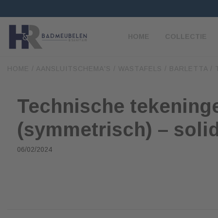
HOME
COLLECTIE
HOME
/
AANSLUITSCHEMA'S
/
WASTAFELS
/
BARLETTA
/
Technische tekeninge
(symmetrisch) – soli
06/02/2024