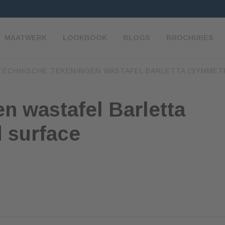
MAATWERK
LOOKBOOK
BLOGS
BROCHURES
TECHNISCHE TEKENINGEN WASTAFEL BARLETTA (SYMMETR
n wastafel Barletta
d surface