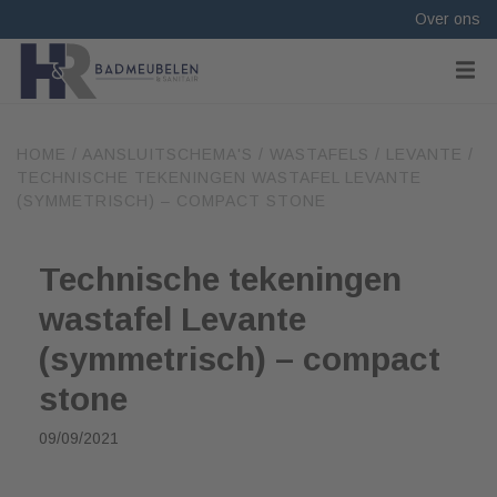
Over ons
HOME
/
AANSLUITSCHEMA'S
/
WASTAFELS
/
LEVANTE
/
TECHNISCHE TEKENINGEN WASTAFEL LEVANTE
(SYMMETRISCH) – COMPACT STONE
Technische tekeningen
wastafel Levante
(symmetrisch) – compact
stone
09/09/2021