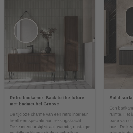
Retro badkamer: Back to the future
Solid surf
met badmeubel Groove
Een badkame
De tijdloze charme van een retro interieur
ruimte. Het 
heeft een speciale aantrekkingskracht.
oase van com
Deze interieurstijl straalt warmte, nostalgie
huis. De ke
en tijdloze klasse uit door gebruik te
ruimte is daa