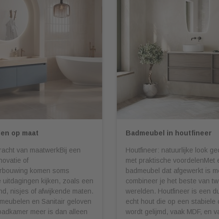
en op maat
Badmeubel in houtfineer
racht van maatwerkBij een
Houtfineer: natuurlijke look 
ovatie of
met praktische voordelenMet 
rbouwing komen soms
badmeubel dat afgewerkt is me
uitdagingen kijken, zoals een
combineer je het beste van t
nd, nisjes of afwijkende maten.
werelden. Houtfineer is een d
meubelen en Sanitair geloven
echt hout die op een stabiele
badkamer meer is dan alleen
wordt gelijmd, vaak MDF, en v