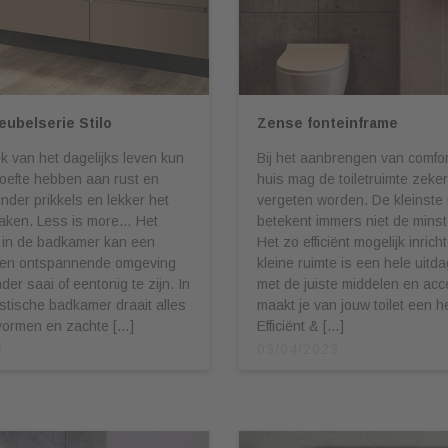
ubelserie Stilo
Zense fonteinframe
iek van het dagelijks leven kun
Bij het aanbrengen van comfort
oefte hebben aan rust en
huis mag de toiletruimte zeker
inder prikkels en lekker het
vergeten worden. De kleinste 
aken. Less is more… Het
betekent immers niet de mins
 in de badkamer kan een
Het zo efficiënt mogelijk inric
 en ontspannende omgeving
kleine ruimte is een hele uitd
er saai of eentonig te zijn. In
met de juiste middelen en acc
stische badkamer draait alles
maakt je van jouw toilet een 
vormen en zachte […]
Efficiënt & […]
3
03/04/2023