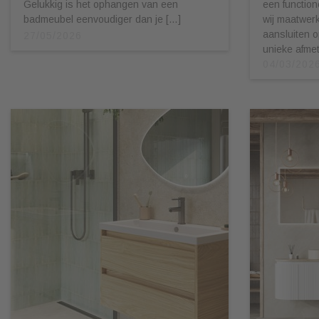
Gelukkig is het ophangen van een
een function
badmeubel eenvoudiger dan je […]
wij maatwerk
aansluiten 
27/05/2026
unieke afmet
04/03/202