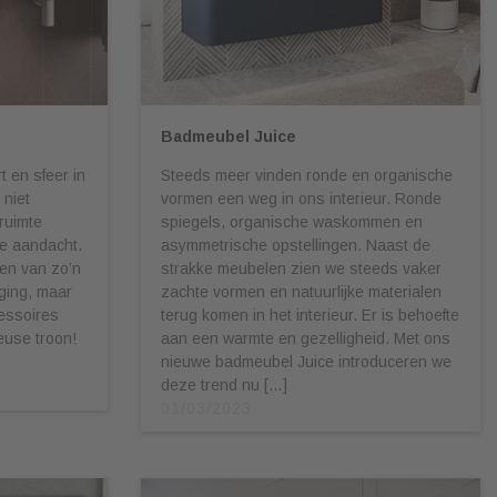
Badmeubel Juice
 en sfeer in
Steeds meer vinden ronde en organische
 niet
vormen een weg in ons interieur. Ronde
ruimte
spiegels, organische waskommen en
te aandacht.
asymmetrische opstellingen. Naast de
hten van zo’n
strakke meubelen zien we steeds vaker
aging, maar
zachte vormen en natuurlijke materialen
essoires
terug komen in het interieur. Er is behoefte
heuse troon!
aan een warmte en gezelligheid. Met ons
nieuwe badmeubel Juice introduceren we
deze trend nu […]
01/03/2023