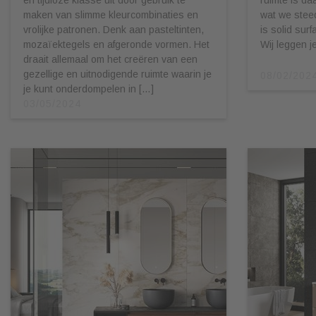
maken van slimme kleurcombinaties en
wat we stee
vrolijke patronen. Denk aan pasteltinten,
is solid sur
mozaïektegels en afgeronde vormen. Het
Wij leggen j
draait allemaal om het creëren van een
gezellige en uitnodigende ruimte waarin je
08/02/202
je kunt onderdompelen in […]
03/05/2024