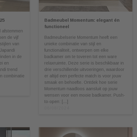
25
Badmeubel Momentum: elegant én
functioneel
al afstemmen
en de vijf
Badmeubelserie Momentum heeft een
tijlen van
unieke combinatie van stijl en
 Japandi
functionaliteit, ontwerpen om elke
vinden in de
badkamer om te toveren tot een ware
ei en
relaxruimte. Deze serie is beschikbaar in
ndi trend
drie verschillende uitvoeringen, waardoor
en combinatie
er altijd een perfecte match is voor jouw
smaak en behoefte. Ontdek hoe serie
Momentum naadloos aansluit op jouw
wensen voor een mooie badkamer. Push-
to-open: […]
06/08/2024