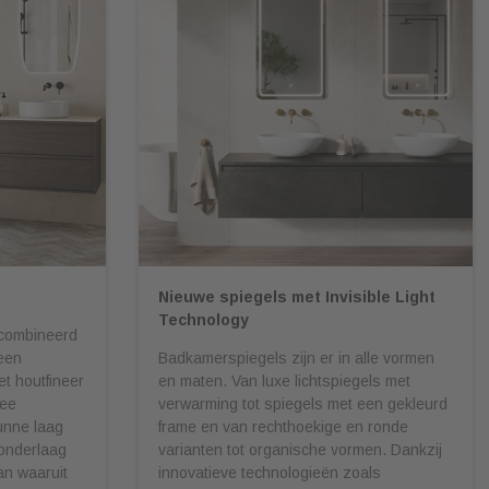
Nieuwe spiegels met Invisible Light
Technology
gecombineerd
een
Badkamerspiegels zijn er in alle vormen
t houtfineer
en maten. Van luxe lichtspiegels met
wee
verwarming tot spiegels met een gekleurd
unne laag
frame en van rechthoekige en ronde
 onderlaag
varianten tot organische vormen. Dankzij
an waaruit
innovatieve technologieën zoals