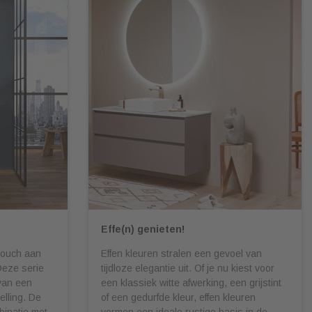
p
Effe(n) genieten!
touch aan
Effen kleuren stralen een gevoel van
Deze serie
tijdloze elegantie uit. Of je nu kiest voor
 van een
een klassiek witte afwerking, een grijstint
lling. De
of een gedurfde kleur, effen kleuren
binatie met
vormen een ideale rustige basis in de