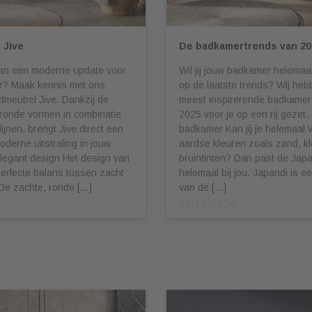
 Jive
De badkamertrends van 20
aan een moderne update voor
Wil jij jouw badkamer helema
? Maak kennis met ons
op de laatste trends? Wij hebb
dmeubel Jive. Dankzij de
meest inspirerende badkamers
eronde vormen in combinatie
2025 voor je op een rij gezet.
ijnen, brengt Jive direct een
badkamer Kan jij je helemaal 
oderne uitstraling in jouw
aardse kleuren zoals zand, kl
legant design Het design van
bruintinten? Dan past de Japa
perfecte balans tussen zacht
helemaal bij jou. Japandi is e
De zachte, ronde […]
van de […]
5
02/12/2024