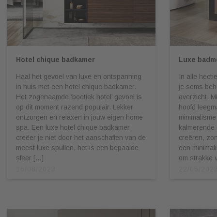
Hotel chique badkamer
Luxe badme
Haal het gevoel van luxe en ontspanning
In alle hect
in huis met een hotel chique badkamer.
je soms beh
Het zogenaamde ‘boetiek hotel’ gevoel is
overzicht. M
op dit moment razend populair. Lekker
hoofd leegm
ontzorgen en relaxen in jouw eigen home
minimalisme
spa. Een luxe hotel chique badkamer
kalmerende
creëer je niet door het aanschaffen van de
creëren, zond
meest luxe spullen, het is een bepaalde
een minimali
sfeer […]
om strakke 
16/08/2023
22/05/202