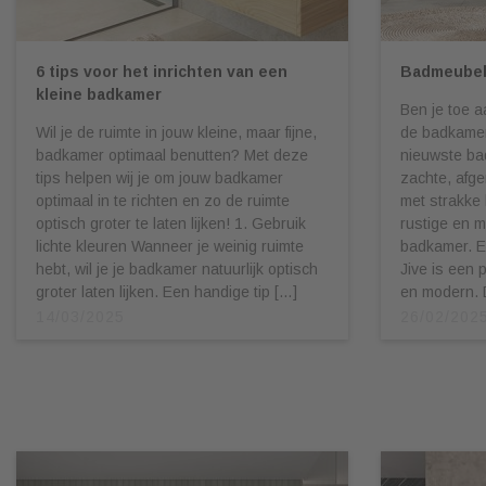
6 tips voor het inrichten van een
Badmeubel
kleine badkamer
Ben je toe 
Wil je de ruimte in jouw kleine, maar fijne,
de badkamer
badkamer optimaal benutten? Met deze
nieuwste ba
tips helpen wij je om jouw badkamer
zachte, afg
optimaal in te richten en zo de ruimte
met strakke l
optisch groter te laten lijken! 1. Gebruik
rustige en m
lichte kleuren Wanneer je weinig ruimte
badkamer. E
hebt, wil je je badkamer natuurlijk optisch
Jive is een 
groter laten lijken. Een handige tip […]
en modern. 
14/03/2025
26/02/202