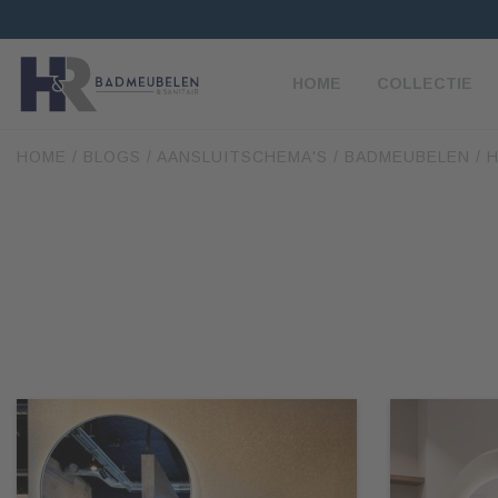
HOME
COLLECTIE
HOME
/
BLOGS
/
AANSLUITSCHEMA'S
/
BADMEUBELEN
/