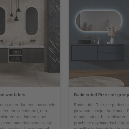
ace wastafels
Badmeubel Rize met gree
r is meer dan een functionele
Badmeubel Rize, dé perfecte 
is een toevluchtsoord, een
jouw hotel chique badkamer. 
fort en rust binnen jouw
daagt je uit tot het realiseren
uze van materialen voor deze
prachtige asymmetrische opste
rbij cruciaal. Een materiaal
ongelijke ladeverdeling in com