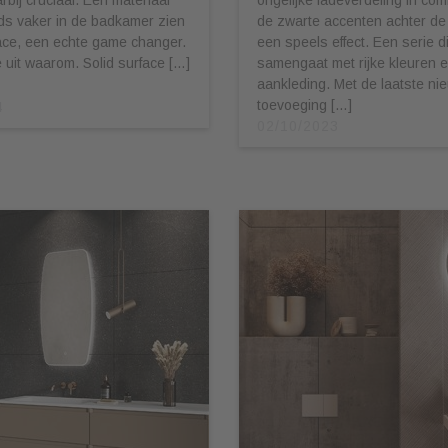
ds vaker in de badkamer zien
de zwarte accenten achter de
face, een echte game changer.
een speels effect. Een serie d
e uit waarom. Solid surface […]
samengaat met rijke kleuren e
aankleding. Met de laatste ni
toevoeging […]
4
02/10/2023