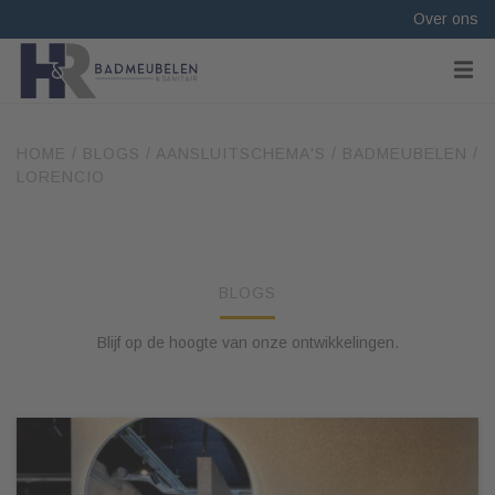
Over ons
HOME
/
BLOGS
/
AANSLUITSCHEMA'S
/
BADMEUBELEN
/
LORENCIO
BLOGS
Blijf op de hoogte van onze ontwikkelingen.