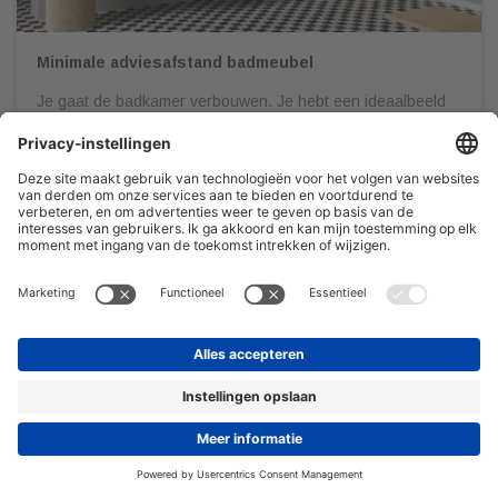
Minimale adviesafstand badmeubel
Je gaat de badkamer verbouwen. Je hebt een ideaalbeeld
voor ogen, laat je op Pinterest inspireren en gaat
vervolgens naar een sanitair speciaalzaak om al jouw
wensen in kaart te brengen. Het is belangrijk dat je jouw
badkamer door een professional gedetailleerd en op schaal
laat uittekenen. Dit om onaangename verrassingen te
voorkomen én zodat […]
08/03/2022