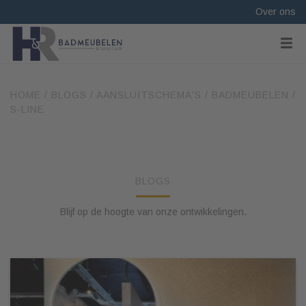
Over ons
HOME
/
BLOGS
/
AANSLUITSCHEMA'S
/
BADMEUBELEN
/
S-LINE
BLOGS
Blijf op de hoogte van onze ontwikkelingen.