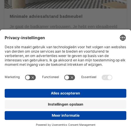
Minimale adviesafstand badmeubel
Je gaat de badkamer verbouwen. Je hebt een ideaalbeeld
voor ogen, laat je op Pinterest inspireren en gaat
vervolgens naar een sanitair speciaalzaak om al jouw
wensen in kaart te brengen. Het is belangrijk dat je jouw
badkamer door een professional gedetailleerd en op schaal
laat uittekenen. Dit om onaangename verrassingen te
voorkomen én zodat […]
08/03/2022