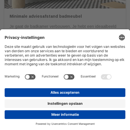
Minimale adviesafstand badmeubel
Je gaat de badkamer verbouwen. Je hebt een ideaalbeeld
voor ogen, laat je op Pinterest inspireren en gaat
vervolgens naar een sanitair speciaalzaak om al jouw
wensen in kaart te brengen. Het is belangrijk dat je jouw
badkamer door een professional gedetailleerd en op schaal
laat uittekenen. Dit om onaangename verrassingen te
voorkomen én zodat […]
08/03/2022