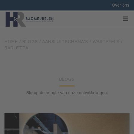
Over ons
HOME
/
BLOGS
/
AANSLUITSCHEMA'S
/
WASTAFELS
/
BARLETTA
BLOGS
Blijf op de hoogte van onze ontwikkelingen.