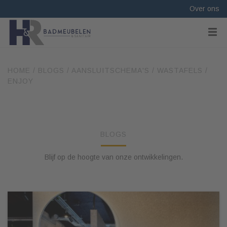
Over ons
HOME
/
BLOGS
/
AANSLUITSCHEMA'S
/
WASTAFELS
/
ENJOY
BLOGS
Blijf op de hoogte van onze ontwikkelingen.