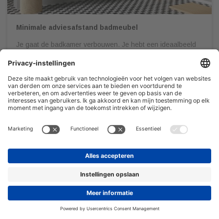
Minimale adviesafstand badmeubel
Je gaat de badkamer verbouwen. Je hebt een ideaalbeeld
voor ogen, laat je op Pinterest inspireren en gaat
vervolgens naar een sanitair speciaalzaak om al jouw
wensen in kaart te brengen. Het is belangrijk dat je jouw
badkamer door een professional gedetailleerd en op schaal
laat uittekenen. Dit om onaangename verrassingen te
voorkomen én zodat […]
08/03/2022