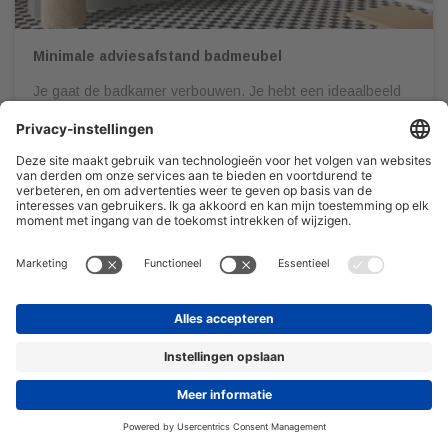
Minimale adviesafstand badmeubel
Je gaat de badkamer verbouwen. Je hebt een ideaalbeeld
voor ogen, laat je op Pinterest inspireren en gaat
vervolgens naar een sanitair speciaalzaak om al jouw
wensen in kaart te brengen. Het is belangrijk dat je jouw
badkamer door een professional gedetailleerd en op schaal
laat uittekenen. Dit om onaangename verrassingen te
voorkomen én zodat […]
08/03/2022