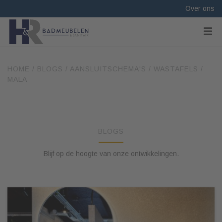
Over ons
HOME
/
BLOGS
/
AANSLUITSCHEMA'S
/
WASTAFELS
/
MALA
BLOGS
Blijf op de hoogte van onze ontwikkelingen.