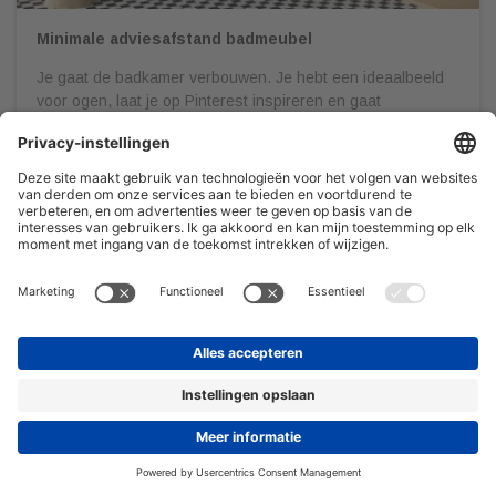
Minimale adviesafstand badmeubel
Je gaat de badkamer verbouwen. Je hebt een ideaalbeeld
voor ogen, laat je op Pinterest inspireren en gaat
vervolgens naar een sanitair speciaalzaak om al jouw
wensen in kaart te brengen. Het is belangrijk dat je jouw
badkamer door een professional gedetailleerd en op schaal
laat uittekenen. Dit om onaangename verrassingen te
voorkomen én zodat […]
08/03/2022