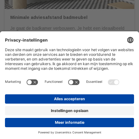
Minimale adviesafstand badmeubel
Je gaat de badkamer verbouwen. Je hebt een ideaalbeeld
voor ogen, laat je op Pinterest inspireren en gaat
vervolgens naar een sanitair speciaalzaak om al jouw
wensen in kaart te brengen. Het is belangrijk dat je jouw
badkamer door een professional gedetailleerd en op schaal
laat uittekenen. Dit om onaangename verrassingen te
voorkomen én zodat […]
08/03/2022