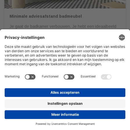
Minimale adviesafstand badmeubel
Je gaat de badkamer verbouwen. Je hebt een ideaalbeeld
voor ogen, laat je op Pinterest inspireren en gaat
vervolgens naar een sanitair speciaalzaak om al jouw
wensen in kaart te brengen. Het is belangrijk dat je jouw
badkamer door een professional gedetailleerd en op schaal
laat uittekenen. Dit om onaangename verrassingen te
voorkomen én zodat […]
08/03/2022