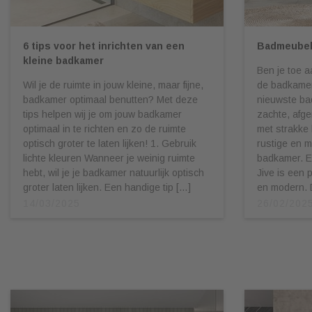
6 tips voor het inrichten van een
Badmeubel
kleine badkamer
Ben je toe 
Wil je de ruimte in jouw kleine, maar fijne,
de badkamer
badkamer optimaal benutten? Met deze
nieuwste ba
tips helpen wij je om jouw badkamer
zachte, afg
optimaal in te richten en zo de ruimte
met strakke l
optisch groter te laten lijken! 1. Gebruik
rustige en m
lichte kleuren Wanneer je weinig ruimte
badkamer. E
hebt, wil je je badkamer natuurlijk optisch
Jive is een 
groter laten lijken. Een handige tip […]
en modern. 
14/03/2025
26/02/202