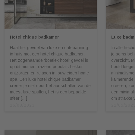
Hotel chique badkamer
Luxe badme
Haal het gevoel van luxe en ontspanning
In alle hect
in huis met een hotel chique badkamer.
je soms beh
Het zogenaamde ‘boetiek hotel’ gevoel is
overzicht. M
op dit moment razend populair. Lekker
hoofd leegm
ontzorgen en relaxen in jouw eigen home
minimalisme
spa. Een luxe hotel chique badkamer
kalmerende
creëer je niet door het aanschaffen van de
creëren, zond
meest luxe spullen, het is een bepaalde
een minimali
sfeer […]
om strakke 
16/08/2023
22/05/202