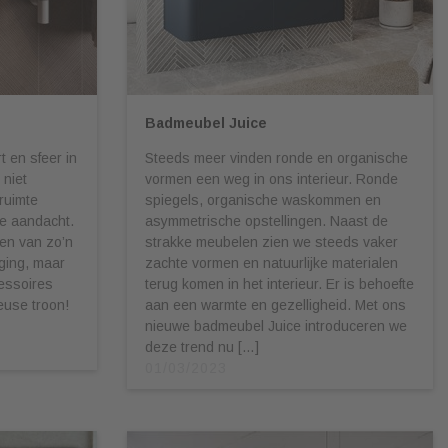
Badmeubel Juice
 en sfeer in
Steeds meer vinden ronde en organische
 niet
vormen een weg in ons interieur. Ronde
ruimte
spiegels, organische waskommen en
te aandacht.
asymmetrische opstellingen. Naast de
hten van zo’n
strakke meubelen zien we steeds vaker
aging, maar
zachte vormen en natuurlijke materialen
essoires
terug komen in het interieur. Er is behoefte
heuse troon!
aan een warmte en gezelligheid. Met ons
nieuwe badmeubel Juice introduceren we
deze trend nu […]
01/03/2023