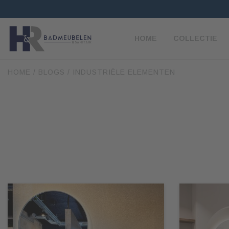
HOME
COLLECTIE
HOME
/
BLOGS
/
INDUSTRIËLE ELEMENTEN