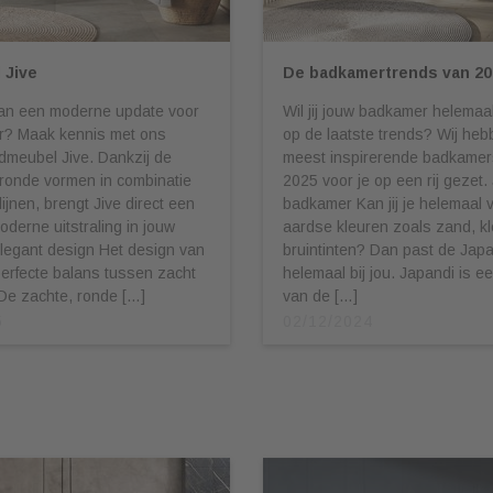
 Jive
De badkamertrends van 20
aan een moderne update voor
Wil jij jouw badkamer helema
? Maak kennis met ons
op de laatste trends? Wij hebb
dmeubel Jive. Dankzij de
meest inspirerende badkamers
eronde vormen in combinatie
2025 voor je op een rij gezet.
ijnen, brengt Jive direct een
badkamer Kan jij je helemaal 
oderne uitstraling in jouw
aardse kleuren zoals zand, kl
legant design Het design van
bruintinten? Dan past de Japa
perfecte balans tussen zacht
helemaal bij jou. Japandi is e
De zachte, ronde […]
van de […]
5
02/12/2024