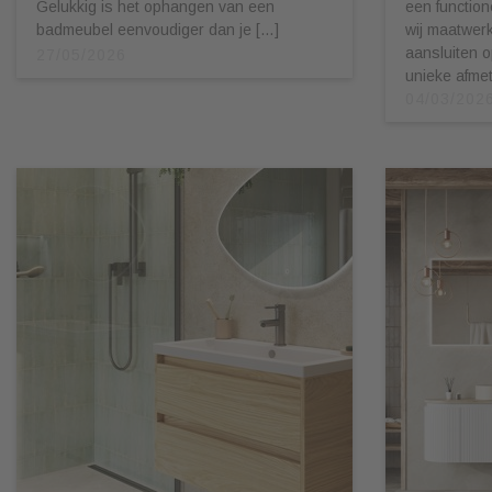
Gelukkig is het ophangen van een
een function
badmeubel eenvoudiger dan je […]
wij maatwerk
aansluiten 
27/05/2026
unieke afmet
04/03/202