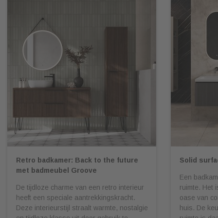
Retro badkamer: Back to the future
Solid surf
met badmeubel Groove
Een badkame
De tijdloze charme van een retro interieur
ruimte. Het 
heeft een speciale aantrekkingskracht.
oase van com
Deze interieurstijl straalt warmte, nostalgie
huis. De ke
en tijdloze klasse uit door gebruik te
ruimte is daa