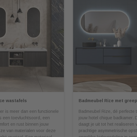
ace wastafels
Badmeubel Rize met gree
r is meer dan een functionele
Badmeubel Rize, dé perfecte 
is een toevluchtsoord, een
jouw hotel chique badkamer. 
fort en rust binnen jouw
daagt je uit tot het realiseren
uze van materialen voor deze
prachtige asymmetrische opste
rbij cruciaal. Een materiaal
ongelijke ladeverdeling in com