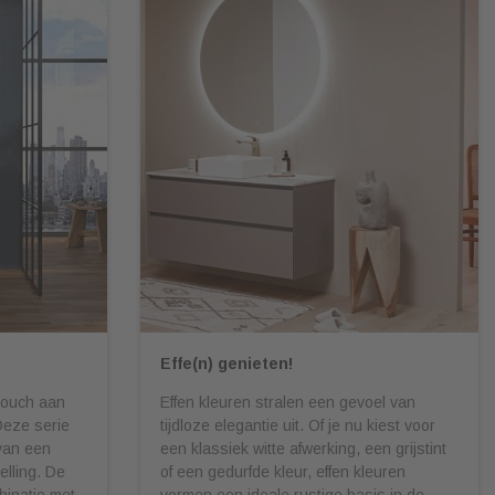
p
Effe(n) genieten!
touch aan
Effen kleuren stralen een gevoel van
Deze serie
tijdloze elegantie uit. Of je nu kiest voor
 van een
een klassiek witte afwerking, een grijstint
lling. De
of een gedurfde kleur, effen kleuren
binatie met
vormen een ideale rustige basis in de