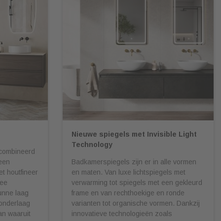
Nieuwe spiegels met Invisible Light
Technology
gecombineerd
een
Badkamerspiegels zijn er in alle vormen
t houtfineer
en maten. Van luxe lichtspiegels met
wee
verwarming tot spiegels met een gekleurd
unne laag
frame en van rechthoekige en ronde
 onderlaag
varianten tot organische vormen. Dankzij
an waaruit
innovatieve technologieën zoals