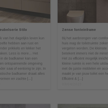
ubelserie Stilo
Zense fonteinframe
iek van het dagelijks leven kun
Bij het aanbrengen van comfort
oefte hebben aan rust en
huis mag de toiletruimte zeker
inder prikkels en lekker het
vergeten worden. De kleinste 
aken. Less is more… Het
betekent immers niet de mins
 in de badkamer kan een
Het zo efficiënt mogelijk inric
 en ontspannende omgeving
kleine ruimte is een hele uitd
er saai of eentonig te zijn. In
met de juiste middelen en acc
stische badkamer draait alles
maakt je van jouw toilet een 
vormen en zachte […]
Efficiënt & […]
3
03/04/2023