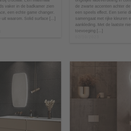
ds vaker in de badkamer zien
de zwarte accenten achter de
face, een echte game changer.
een speels effect. Een serie d
e uit waarom. Solid surface […]
samengaat met rijke kleuren e
aankleding. Met de laatste ni
toevoeging […]
4
02/10/2023