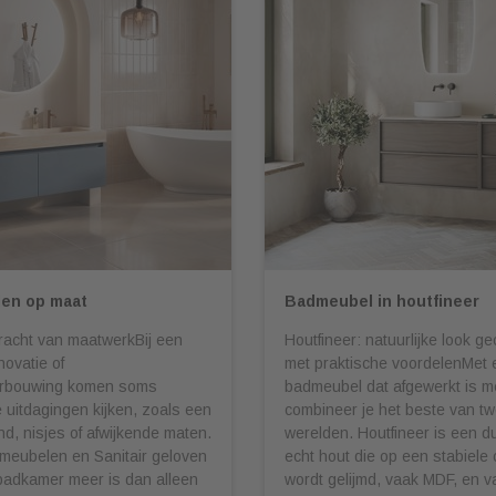
en op maat
Badmeubel in houtfineer
racht van maatwerkBij een
Houtfineer: natuurlijke look 
ovatie of
met praktische voordelenMet 
rbouwing komen soms
badmeubel dat afgewerkt is me
uitdagingen kijken, zoals een
combineer je het beste van t
nd, nisjes of afwijkende maten.
werelden. Houtfineer is een d
meubelen en Sanitair geloven
echt hout die op een stabiele
badkamer meer is dan alleen
wordt gelijmd, vaak MDF, en v