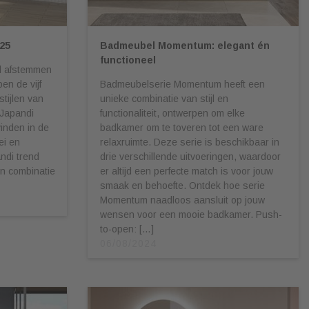
25
Badmeubel Momentum: elegant én
functioneel
al afstemmen
en de vijf
Badmeubelserie Momentum heeft een
tijlen van
unieke combinatie van stijl en
 Japandi
functionaliteit, ontwerpen om elke
vinden in de
badkamer om te toveren tot een ware
ei en
relaxruimte. Deze serie is beschikbaar in
ndi trend
drie verschillende uitvoeringen, waardoor
en combinatie
er altijd een perfecte match is voor jouw
smaak en behoefte. Ontdek hoe serie
Momentum naadloos aansluit op jouw
wensen voor een mooie badkamer. Push-
to-open: […]
06/08/2024