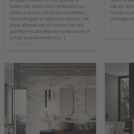
maken van slimme kleurcombinaties en
wat we stee
vrolijke patronen. Denk aan pasteltinten,
is solid sur
mozaïektegels en afgeronde vormen. Het
Wij leggen j
draait allemaal om het creëren van een
gezellige en uitnodigende ruimte waarin je
08/02/202
je kunt onderdompelen in […]
03/05/2024