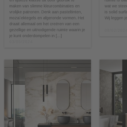
maken van slimme kleurcombinaties en
wat we stee
vrolijke patronen. Denk aan pasteltinten,
is solid sur
mozaïektegels en afgeronde vormen. Het
Wij leggen j
draait allemaal om het creëren van een
gezellige en uitnodigende ruimte waarin je
08/02/202
je kunt onderdompelen in […]
03/05/2024