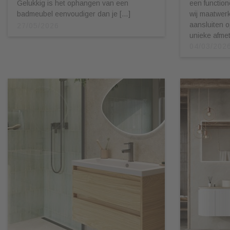
Gelukkig is het ophangen van een
een function
badmeubel eenvoudiger dan je […]
wij maatwerk
aansluiten 
27/05/2026
unieke afmet
04/03/202