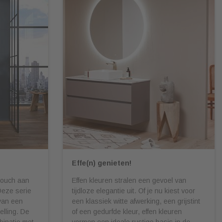
p
Effe(n) genieten!
touch aan
Effen kleuren stralen een gevoel van
Deze serie
tijdloze elegantie uit. Of je nu kiest voor
 van een
een klassiek witte afwerking, een grijstint
lling. De
of een gedurfde kleur, effen kleuren
binatie met
vormen een ideale rustige basis in de