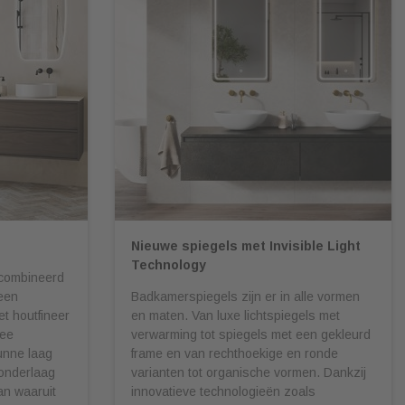
Nieuwe spiegels met Invisible Light
Technology
gecombineerd
een
Badkamerspiegels zijn er in alle vormen
t houtfineer
en maten. Van luxe lichtspiegels met
wee
verwarming tot spiegels met een gekleurd
unne laag
frame en van rechthoekige en ronde
 onderlaag
varianten tot organische vormen. Dankzij
an waaruit
innovatieve technologieën zoals