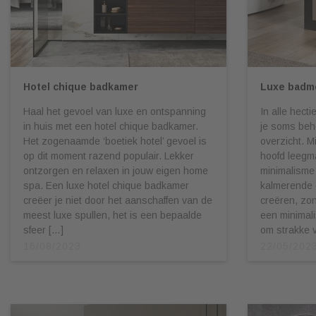
Hotel chique badkamer
Luxe badme
Haal het gevoel van luxe en ontspanning
In alle hect
in huis met een hotel chique badkamer.
je soms beh
Het zogenaamde ‘boetiek hotel’ gevoel is
overzicht. M
op dit moment razend populair. Lekker
hoofd leegm
ontzorgen en relaxen in jouw eigen home
minimalisme
spa. Een luxe hotel chique badkamer
kalmerende
creëer je niet door het aanschaffen van de
creëren, zond
meest luxe spullen, het is een bepaalde
een minimali
sfeer […]
om strakke 
16/08/2023
22/05/202