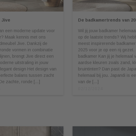
 Jive
De badkamertrends van 20
aan een moderne update voor
Wil jij jouw badkamer helema
? Maak kennis met ons
op de laatste trends? Wij hebb
dmeubel Jive. Dankzij de
meest inspirerende badkamers
eronde vormen in combinatie
2025 voor je op een rij gezet.
ijnen, brengt Jive direct een
badkamer Kan jij je helemaal 
oderne uitstraling in jouw
aardse kleuren zoals zand, kl
legant design Het design van
bruintinten? Dan past de Japa
perfecte balans tussen zacht
helemaal bij jou. Japandi is e
De zachte, ronde […]
van de […]
5
02/12/2024