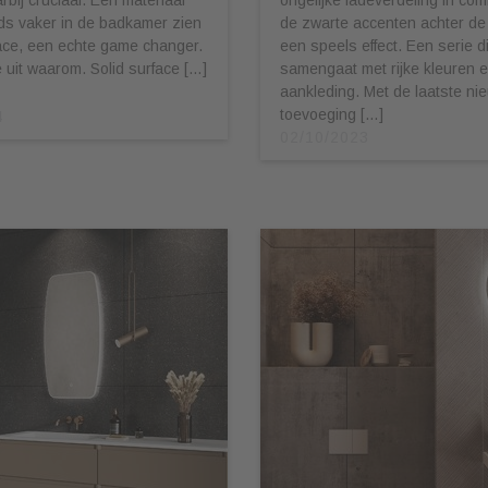
ds vaker in de badkamer zien
de zwarte accenten achter de
face, een echte game changer.
een speels effect. Een serie d
e uit waarom. Solid surface […]
samengaat met rijke kleuren e
aankleding. Met de laatste ni
toevoeging […]
4
02/10/2023