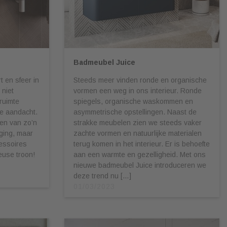
Badmeubel Juice
 en sfeer in
Steeds meer vinden ronde en organische
 niet
vormen een weg in ons interieur. Ronde
ruimte
spiegels, organische waskommen en
te aandacht.
asymmetrische opstellingen. Naast de
hten van zo’n
strakke meubelen zien we steeds vaker
aging, maar
zachte vormen en natuurlijke materialen
essoires
terug komen in het interieur. Er is behoefte
heuse troon!
aan een warmte en gezelligheid. Met ons
nieuwe badmeubel Juice introduceren we
deze trend nu […]
01/03/2023