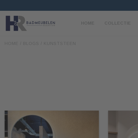
HOME
COLLECTIE
HOME
/
BLOGS
/
KUNSTSTEEN