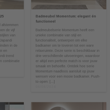
25
Badmeubel Momentum: elegant én
functioneel
al afstemmen
en de vijf
Badmeubelserie Momentum heeft een
tijlen van
unieke combinatie van stijl en
 Japandi
functionaliteit, ontwerpen om elke
vinden in de
badkamer om te toveren tot een ware
ei en
relaxruimte. Deze serie is beschikbaar in
ndi trend
drie verschillende uitvoeringen, waardoor
en combinatie
er altijd een perfecte match is voor jouw
smaak en behoefte. Ontdek hoe serie
Momentum naadloos aansluit op jouw
wensen voor een mooie badkamer. Push-
to-open: […]
06/08/2024