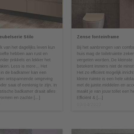
ubelserie Stilo
Zense fonteinframe
iek van het dagelijks leven kun
Bij het aanbrengen van comfort
oefte hebben aan rust en
huis mag de toiletruimte zeker
inder prikkels en lekker het
vergeten worden. De kleinste 
aken. Less is more… Het
betekent immers niet de mins
 in de badkamer kan een
Het zo efficiënt mogelijk inric
 en ontspannende omgeving
kleine ruimte is een hele uitd
er saai of eentonig te zijn. In
met de juiste middelen en acc
stische badkamer draait alles
maakt je van jouw toilet een 
vormen en zachte […]
Efficiënt & […]
3
03/04/2023