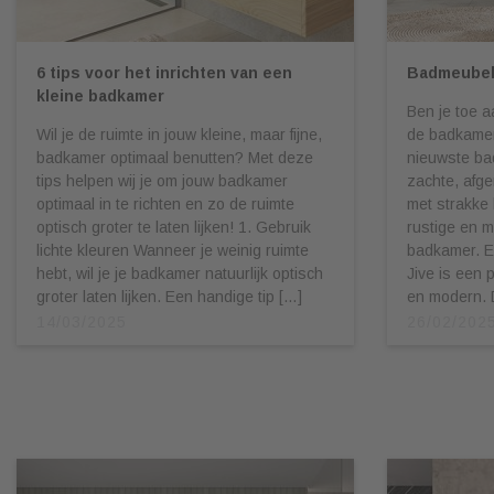
6 tips voor het inrichten van een
Badmeubel
kleine badkamer
Ben je toe 
Wil je de ruimte in jouw kleine, maar fijne,
de badkamer
badkamer optimaal benutten? Met deze
nieuwste ba
tips helpen wij je om jouw badkamer
zachte, afg
optimaal in te richten en zo de ruimte
met strakke l
optisch groter te laten lijken! 1. Gebruik
rustige en m
lichte kleuren Wanneer je weinig ruimte
badkamer. E
hebt, wil je je badkamer natuurlijk optisch
Jive is een 
groter laten lijken. Een handige tip […]
en modern. 
14/03/2025
26/02/202