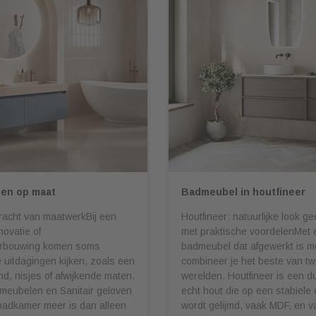
en op maat
Badmeubel in houtfineer
racht van maatwerkBij een
Houtfineer: natuurlijke look 
ovatie of
met praktische voordelenMet 
rbouwing komen soms
badmeubel dat afgewerkt is me
uitdagingen kijken, zoals een
combineer je het beste van t
nd, nisjes of afwijkende maten.
werelden. Houtfineer is een d
meubelen en Sanitair geloven
echt hout die op een stabiele
badkamer meer is dan alleen
wordt gelijmd, vaak MDF, en v