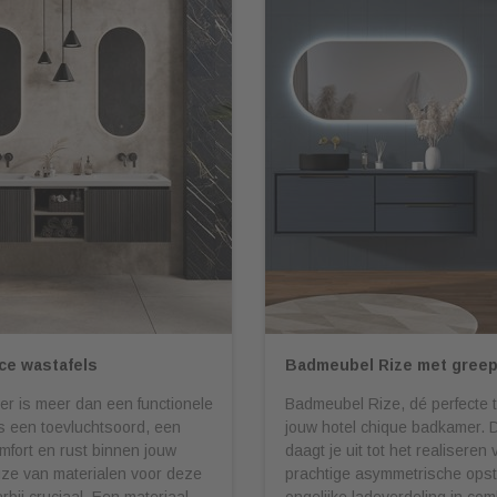
ace wastafels
Badmeubel Rize met gree
r is meer dan een functionele
Badmeubel Rize, dé perfecte 
is een toevluchtsoord, een
jouw hotel chique badkamer. 
fort en rust binnen jouw
daagt je uit tot het realiseren
uze van materialen voor deze
prachtige asymmetrische opste
rbij cruciaal. Een materiaal
ongelijke ladeverdeling in com