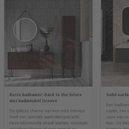
Retro badkamer: Back to the future
Solid surf
met badmeubel Groove
Een badkame
De tijdloze charme van een retro interieur
ruimte. Het 
heeft een speciale aantrekkingskracht.
oase van com
Deze interieurstijl straalt warmte, nostalgie
huis. De ke
en tijdloze klasse uit door gebruik te
ruimte is daa